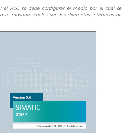
y el PLC se debe configurar el medio por el cual se
n te mostrare cuales son las diferentes interfaces de