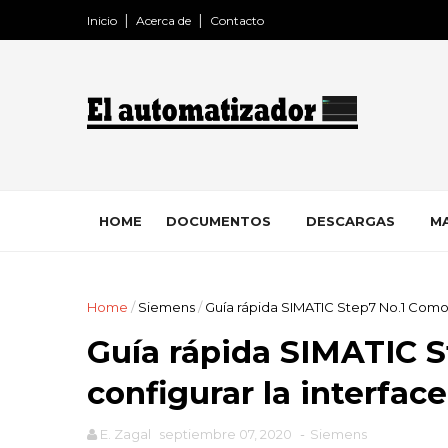
Inicio
Acerca de
Contacto
HOME
DOCUMENTOS
DESCARGAS
MA
Home
/
Siemens
/
Guía rápida SIMATIC Step7 No.1 Como 
Guía rápida SIMATIC 
configurar la interface
E. Zagal
septiembre 07, 2020
-
Siemens