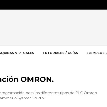
QUINAS VIRTUALES
TUTORIALES / GUÍAS
EJEMPLOS 
ación OMRON.
programación para los diferentes tipos de PLC Omron
grammer o Sysmac Studio.