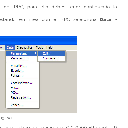
P del PPC, para ello debes tener configurado la
, estando en linea con el PPC selecciona
Data >
Figura 01
control y busca el parametro C-0-0400 Ethernet 1 IP