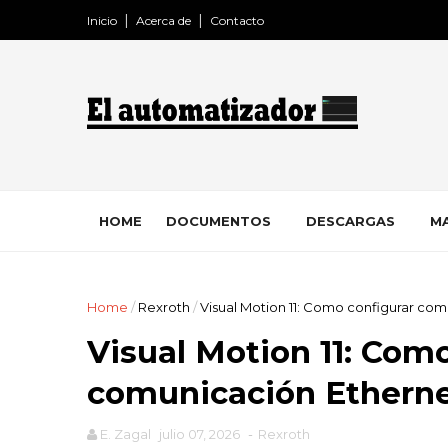
Inicio
Acerca de
Contacto
HOME
DOCUMENTOS
DESCARGAS
MA
Home
/
Rexroth
/
Visual Motion 11: Como configurar co
Visual Motion 11: Com
comunicación Etherne
E. Zagal
julio 07, 2026
-
Rexroth